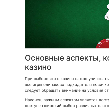
Основные аспекты, к
казино
При выборе игр в казино важно учитывать
все игры одинаково подходят для новичко
следует обращать внимание на условия с
Наконец, важным аспектом является досту
доступен широкий выбор различных слотов