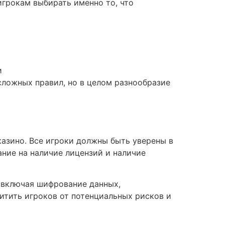
игрокам выбирать именно то, что
и
ложных правил, но в целом разнообразие
казино. Все игроки должны быть уверены в
ние на наличие лицензий и наличие
 включая шифрование данных,
итить игроков от потенциальных рисков и