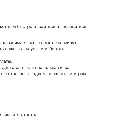
жет вам быстро освоиться и насладиться
чно занимает всего несколько минут.
ь вашего аккаунта и избежать
платы.
удь то слот или настольная игра.
ветственного подхода к азартным играм.
успешного старта.