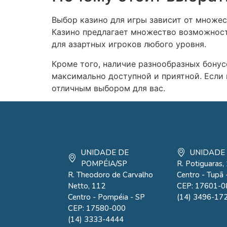
Выбор казино для игры зависит от множес
Казино предлагает множество возможносте
для азартных игроков любого уровня.
Кроме того, наличие разнообразных бонус
максимально доступной и приятной. Если 
отличным выбором для вас.
UNIDADE DE
UNIDADE 
POMPÉIA/SP
R. Potiguaras,
R. Theodoro de Carvalho
Centro - Tupã 
Netto, 112
CEP: 17601-0
Centro - Pompéia - SP
(14) 3496-17
CEP: 17580-000
(14) 3333-4444