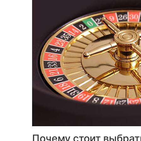
Почему стоит выбрат