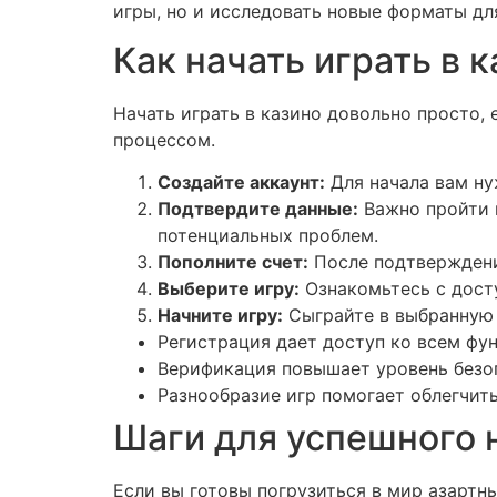
игры, но и исследовать новые форматы дл
Как начать играть в 
Начать играть в казино довольно просто,
процессом.
Создайте аккаунт:
Для начала вам ну
Подтвердите данные:
Важно пройти п
потенциальных проблем.
Пополните счет:
После подтверждени
Выберите игру:
Ознакомьтесь с досту
Начните игру:
Сыграйте в выбранную 
Регистрация дает доступ ко всем фу
Верификация повышает уровень безо
Разнообразие игр помогает облегчит
Шаги для успешного 
Если вы готовы погрузиться в мир азартны